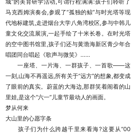
城”的美育研学活动,可谓行程满满:孩子们聆听了
马克西姆演奏会,参观了“孤独的鲸”与时光塔等现
代地标建筑,走进烟台大学八角湾校区,参与中韩儿
童文化交流展演,一起手绘了十米长卷。在时光塔
的空中图书馆里,孩子们还与黄渤海新区青少年合
唱团同台唱起《歌声与微笑》……
一座塔、一片海、一群孩子、一首歌——这
一刻,山海不再遥远,所有关于“远方”的想象,都变成
了眼前的真实。蔚蓝的大海边,那群笑着闹着的山
里娃,是这个“六一”儿童节最动人的画面。
梦从何来
大山里的心愿字条
孩子们为什么跨越千里来看海?这要从“00