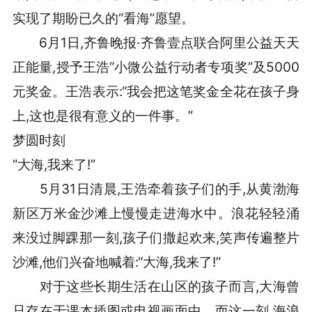
实现了期盼已久的“看海”愿望。
6月1日,齐鲁晚报·齐鲁壹点联合阿里公益天天
正能量,授予王浩“小微公益行动者专项奖”及5000
元奖金。王浩表示:“我会把这笔奖金全花在孩子身
上,这也是很有意义的一件事。”
梦圆时刻
“大海,我来了!”
5月31日清晨,王浩牵着孩子们的手,从黄渤海
新区万米金沙滩上慢慢走进海水中。浪花轻轻涌
来没过脚踝那一刻,孩子们撒起欢来,笑声传遍整片
沙滩,他们兴奋地喊着:“大海,我来了!”
对于这些长期生活在山区的孩子而言,大海曾
只存在于课本插图或电视画面中。而这一刻,海浪