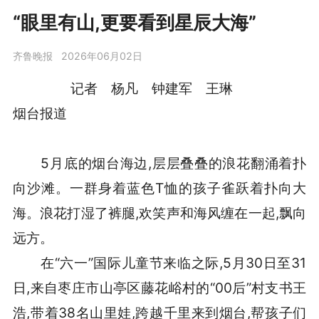
“眼里有山,更要看到星辰大海”
齐鲁晚报
2026年06月02日
记者 杨凡 钟建军 王琳
烟台报道
5月底的烟台海边,层层叠叠的浪花翻涌着扑
向沙滩。一群身着蓝色T恤的孩子雀跃着扑向大
海。浪花打湿了裤腿,欢笑声和海风缠在一起,飘向
远方。
在“六一”国际儿童节来临之际,5月30日至31
日,来自枣庄市山亭区藤花峪村的“00后”村支书王
浩,带着38名山里娃,跨越千里来到烟台,帮孩子们