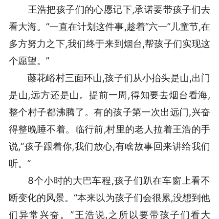
王浩把孩子们的心愿记下,承诺要带孩子们去
看大海。“一直在计划这件事,趁着“六一”儿童节,在
多方努力之下,我们终于来到烟台,帮孩子们实现这
个愿望。”
藤花峪村三面环山,孩子们从小抬头是山,出门
是山,远方还是山。提前一周,得知要去烟台看海,
整个村子都沸腾了。有的孩子第一次出远门,兴奋
得整晚睡不着。临行前,村里的老人拉着王浩的手
说,“孩子跟着你,我们放心,有啥故事回来讲给我们
听。”
8个小时的大巴车程,孩子们趴在车窗上看不
断变化的风景。“本来以为孩子们会很累,没想到他
们异常兴奋。”王浩说,之所以要带孩子们看大