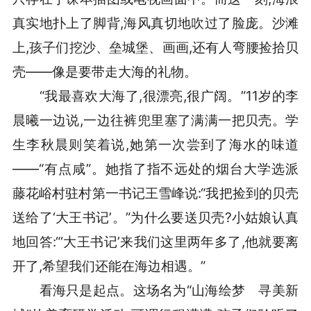
真实地扑上了脚背,海风真切地吹过了脸庞。沙滩
上,孩子们挖沙、垒城堡、画画,还有人弯腰捡拾贝
壳——像是要带走大海的礼物。
“我最喜欢大海了,很漂亮,很广阔。”11岁的李
晨曦一边说,一边往裤兜里塞了满满一把贝壳。学
生李秋晨则笑着说,她第一次尝到了海水的味道
——“有点咸”。她指了指不远处的烟台大学选派
藤花峪村驻村第一书记王雪峰说:“我把捡到的贝壳
送给了‘大王书记’。”为什么要送贝壳?小姑娘认真
地回答:“‘大王书记’来我们这里两年多了,他就要离
开了,希望我们还能在海边相遇。”
看海只是起点。这场名为“山海绘梦 寻美新