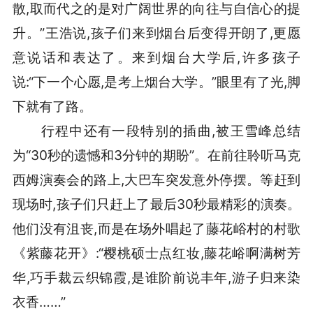
散,取而代之的是对广阔世界的向往与自信心的提
升。”王浩说,孩子们来到烟台后变得开朗了,更愿
意说话和表达了。来到烟台大学后,许多孩子
说:“下一个心愿,是考上烟台大学。”眼里有了光,脚
下就有了路。
行程中还有一段特别的插曲,被王雪峰总结
为“30秒的遗憾和3分钟的期盼”。在前往聆听马克
西姆演奏会的路上,大巴车突发意外停摆。等赶到
现场时,孩子们只赶上了最后30秒最精彩的演奏。
他们没有沮丧,而是在场外唱起了藤花峪村的村歌
《紫藤花开》:“樱桃硕士点红妆,藤花峪啊满树芳
华,巧手裁云织锦霞,是谁阶前说丰年,游子归来染
衣香……”