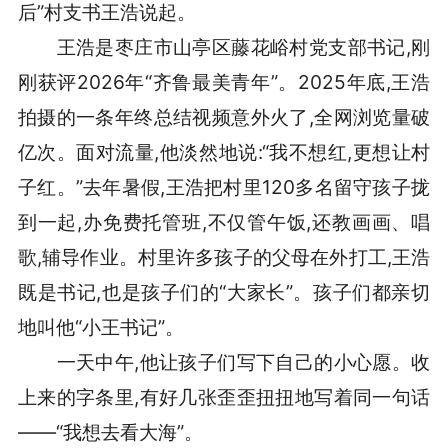
后”村支书王浩说起。
王浩是枣庄市山亭区藤花峪村党支部书记,刚
刚获评2026年“齐鲁最美青年”。2025年底,王浩
拍摄的一条年终总结视频意外火了,全网浏览量破
亿次。面对流量,他淡然地说:“我不想红,更想让村
子红。”去年暑假,王浩把村里120多名留守孩子拢
到一起,办免费托管班,不仅管午饭,还教画画、唱
歌,辅导作业。村里许多孩子的父母在外打工,王浩
既是书记,也是孩子们的“大家长”。孩子们都亲切
地叫他“小王书记”。
一天中午,他让孩子们写下自己的小心愿。收
上来的字条里,有好几张歪歪扭扭地写着同一句话
——“我想去看大海”。