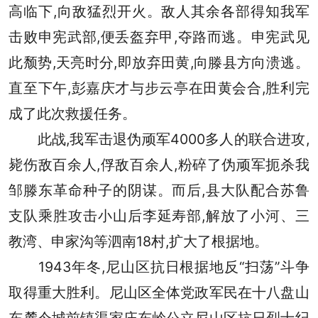
高临下,向敌猛烈开火。敌人其余各部得知我军
击败申宪武部,便丢盔弃甲,夺路而逃。申宪武见
此颓势,天亮时分,即放弃田黄,向滕县方向溃逃。
直至下午,彭嘉庆才与步云亭在田黄会合,胜利完
成了此次救援任务。
此战,我军击退伪顽军4000多人的联合进攻,
毙伤敌百余人,俘敌百余人,粉碎了伪顽军扼杀我
邹滕东革命种子的阴谋。而后,县大队配合苏鲁
支队乘胜攻击小山后李延寿部,解放了小河、三
教湾、申家沟等泗南18村,扩大了根据地。
1943年冬,尼山区抗日根据地反“扫荡”斗争
取得重大胜利。尼山区全体党政军民在十八盘山