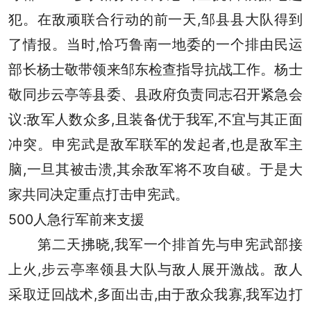
犯。在敌顽联合行动的前一天,邹县县大队得到
了情报。当时,恰巧鲁南一地委的一个排由民运
部长杨士敬带领来邹东检查指导抗战工作。杨士
敬同步云亭等县委、县政府负责同志召开紧急会
议:敌军人数众多,且装备优于我军,不宜与其正面
冲突。申宪武是敌军联军的发起者,也是敌军主
脑,一旦其被击溃,其余敌军将不攻自破。于是大
家共同决定重点打击申宪武。
500人急行军前来支援
第二天拂晓,我军一个排首先与申宪武部接
上火,步云亭率领县大队与敌人展开激战。敌人
采取迂回战术,多面出击,由于敌众我寡,我军边打