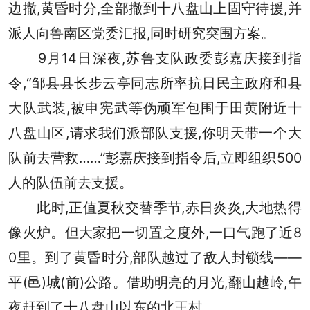
边撤,黄昏时分,全部撤到十八盘山上固守待援,并
派人向鲁南区党委汇报,同时研究突围方案。
9月14日深夜,苏鲁支队政委彭嘉庆接到指
令,“邹县县长步云亭同志所率抗日民主政府和县
大队武装,被申宪武等伪顽军包围于田黄附近十
八盘山区,请求我们派部队支援,你明天带一个大
队前去营救……”彭嘉庆接到指令后,立即组织500
人的队伍前去支援。
此时,正值夏秋交替季节,赤日炎炎,大地热得
像火炉。但大家把一切置之度外,一口气跑了近8
0里。到了黄昏时分,部队越过了敌人封锁线——
平(邑)城(前)公路。借助明亮的月光,翻山越岭,午
夜赶到了十八盘山以东的北王村。