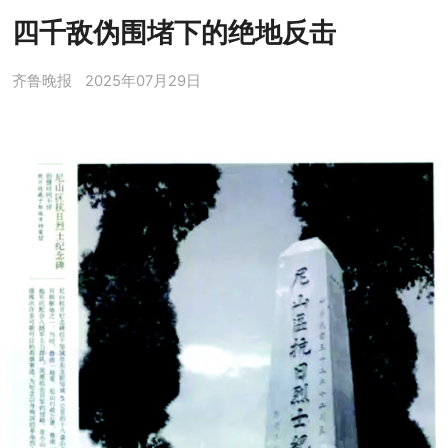
四千敌伪围堵下的绝地反击
齐鲁晚报
2025年07月29日