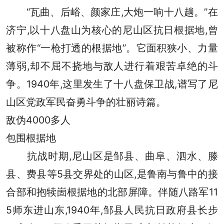
“瓦曲、后峪、颜家庄,大炮一响十八趟。”在
济宁,以十八盘山为核心的尼山区抗日根据地,曾
被称作“一枪打透的根据地”。它面积狭小、力量
薄弱,却不屈不挠地与敌人进行着艰苦卓绝的斗
争。1940年,这里发生了十八盘保卫战,谱写了尼
山区党政军民奋勇斗争的壮丽诗篇。
敌伪4000多人
包围根据地
抗战时期,尼山区是邹县、曲阜、泗水、滕
县、费县等5县交界处的山区,是鲁南与鲁中的接
合部和抱犊崮根据地的北部屏障。伴随八路军11
5师东进山东,1940年,邹县人民抗日政府县长步