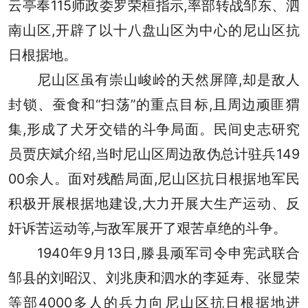
云亭奉115师政委罗荣桓指示,率部转战邹东、泗
南山区,开辟了以十八盘山区为中心的尼山区抗
日根据地。
尼山区虽有崇山峻岭的天然屏障,却是敌人
封锁、蚕食和“扫荡”的重点目标,且周边顽匪猬
集,形成了犬牙交错的斗争局面。民间史志研究
员贾庆斌介绍,当时尼山区周边敌伪总计驻兵149
00余人。面对残酷局面,尼山区抗日根据地军民
积极开展根据地建设,大力开展大生产运动、反
奸诉苦运动等,与敌军展开了艰苦卓绝的斗争。
1940年9月13日,滕县顽军司令申宪武联合
邹县的刘昭汉、刘兆庚和泗水的李延寿、张显荣
等部4000多人的兵力向尼山区抗日根据地进